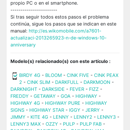
propio PC o en el smartphone.
-----------------------
Si tras seguir todos estos pasos el problema
continúa, sigue los pasos que se indican en este
manual:
http://es.wikomobile.com/a7601-
actualizaci-2013265923-n-de-windows-10-
anniversary
Modelo(s) relacionado(s) con este artículo :
BIRDY 4G
-
BLOOM
-
CINK FIVE
-
CINK PEAX
2
-
CINK SLIM
-
DARKFULL
-
DARKMOON
-
DARKNIGHT
-
DARKSIDE
-
FEVER
-
FIZZ
-
FREDDY
-
GETAWAY
-
GOA
-
HIGHWAY
-
HIGHWAY 4G
-
HIGHWAY PURE
-
HIGHWAY
SIGNS
-
HIGHWAY STAR
-
IGGY
-
JERRY
-
JIMMY
-
KITE 4G
-
LENNY
-
LENNY2
-
LENNY3
-
LENNY3 MAX
-
OZZY
-
PULP
-
PULP FAB
-