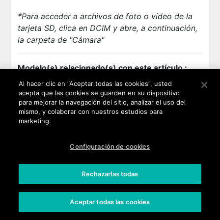
*Para acceder a archivos de foto o vídeo de la
tarjeta SD, clica en DCIM y abre, a continuación,
la carpeta de "Cámara"
Modelo(s) relacionado(s) con este artículo :
Al hacer clic en “Aceptar todas las cookies”, usted
FEVER
-
FREDDY
-
HARRY
-
HIGHWAY PURE
acepta que las cookies se guarden en su dispositivo
para mejorar la navegación del sitio, analizar el uso del
-
HIGHWAY STAR
-
JERRY
-
JERRY 2
-
mismo, y colaborar con nuestros estudios para
JERRY MAX
-
KENNY
-
LENNY2
-
LENNY3
-
marketing.
LENNY3 MAX
-
LENNY4
-
LENNY4 PLUS
-
PULP
-
PULP FAB
-
RAINBOW JAM
-
RAINBOW LITE
-
Configuración de cookies
RAINBOW UP
-
RIDGE 4G
-
RIDGE FAB 4G
-
ROBBY
-
SUNNY
-
SUNNY MAX
-
SUNNY2 PLUS
-
TOMMY
-
TOMMY2
-
U FEEL
-
U FEEL LITE
-
U
Rechazarlas todas
FEEL PRIME
-
UPULSE
-
UPULSE LITE
-
VIEW
-
VIEW PRIME
-
VIEW XL
-
WIM
-
WIM LITE
-
Aceptar todas las cookies
Para otro modelo,
haz clic aquí