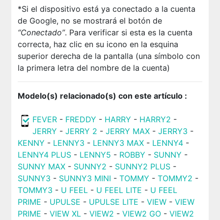
*Si el dispositivo está ya conectado a la cuenta
de Google, no se mostrará el botón de
“Conectado”
. Para verificar si esta es la cuenta
correcta, haz clic en su icono en la esquina
superior derecha de la pantalla (una símbolo con
la primera letra del nombre de la cuenta)
Modelo(s) relacionado(s) con este artículo :
FEVER
-
FREDDY
-
HARRY
-
HARRY2
-
JERRY
-
JERRY 2
-
JERRY MAX
-
JERRY3
-
KENNY
-
LENNY3
-
LENNY3 MAX
-
LENNY4
-
LENNY4 PLUS
-
LENNY5
-
ROBBY
-
SUNNY
-
SUNNY MAX
-
SUNNY2
-
SUNNY2 PLUS
-
SUNNY3
-
SUNNY3 MINI
-
TOMMY
-
TOMMY2
-
TOMMY3
-
U FEEL
-
U FEEL LITE
-
U FEEL
PRIME
-
UPULSE
-
UPULSE LITE
-
VIEW
-
VIEW
PRIME
-
VIEW XL
-
VIEW2
-
VIEW2 GO
-
VIEW2