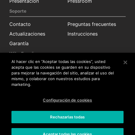
Presentación
Pressroom
Soporte
Contacto
Preguntas frecuentes
Actualizaciones
Instrucciones
Garantía
Wiko España
Al hacer clic en “Aceptar todas las cookies”, usted
Solicitud información
Sala de prensa
acepta que las cookies se guarden en su dispositivo
para mejorar la navegación del sitio, analizar el uso del
Distribuidores
mismo, y colaborar con nuestros estudios para
marketing.
Servicio posventa
Trabaja con nosotros
Configuración de cookies
Trabaja con nosotros
Rechazarlas todas
Aviso legal
Aceptar todas las cookies