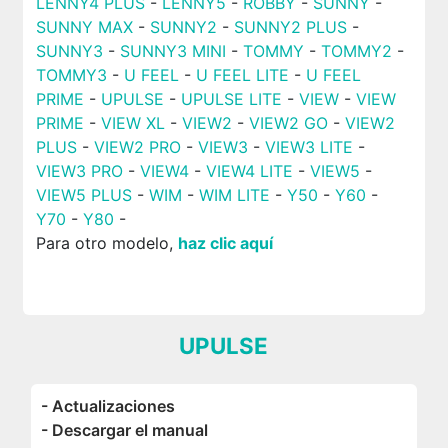
LENNY4 PLUS
-
LENNY5
-
ROBBY
-
SUNNY
-
SUNNY MAX
-
SUNNY2
-
SUNNY2 PLUS
-
SUNNY3
-
SUNNY3 MINI
-
TOMMY
-
TOMMY2
-
TOMMY3
-
U FEEL
-
U FEEL LITE
-
U FEEL
PRIME
-
UPULSE
-
UPULSE LITE
-
VIEW
-
VIEW
PRIME
-
VIEW XL
-
VIEW2
-
VIEW2 GO
-
VIEW2
PLUS
-
VIEW2 PRO
-
VIEW3
-
VIEW3 LITE
-
VIEW3 PRO
-
VIEW4
-
VIEW4 LITE
-
VIEW5
-
VIEW5 PLUS
-
WIM
-
WIM LITE
-
Y50
-
Y60
-
Y70
-
Y80
-
Para otro modelo,
haz clic aquí
UPULSE
- Actualizaciones
- Descargar el manual