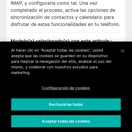
IMAP, y configurarla como tal. Una vez
completado el proceso, activa las opciones de
sincronización de contactos y calendario para
disfrutar de estas funcionalidades en tu teléfono.
Modelo(s) relacionado(s) con este artículo :
Al hacer clic en “Aceptar todas las cookies”, usted
BIRDY 4G
-
BLOOM
-
CINK FIVE
-
CINK PEAX
acepta que las cookies se guarden en su dispositivo
para mejorar la navegación del sitio, analizar el uso del
2
-
CINK SLIM
-
DARKFULL
-
DARKMOON
-
mismo, y colaborar con nuestros estudios para
DARKNIGHT
-
DARKSIDE
-
FEVER
-
FIZZ
-
marketing.
GETAWAY
-
GOA
-
HIGHWAY
-
HIGHWAY PURE
-
HIGHWAY SIGNS
-
HIGHWAY STAR
-
IGGY
-
Configuración de cookies
JIMMY
-
LENNY
-
LENNY2
-
OZZY
-
PULP
-
PULP FAB
-
RAINBOW
-
RAINBOW 4G
-
RAINBOW
JAM
-
RAINBOW LITE
-
RAINBOW UP
-
RIDGE 4G
Rechazarlas todas
-
RIDGE FAB 4G
-
SLIDE
-
STAIRWAY
-
SUNSET
-
SUNSET2
-
WAX 4G
-
Aceptar todas las cookies
Para otro modelo,
haz clic aquí