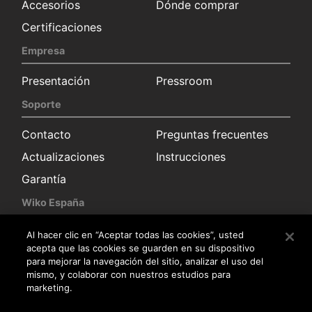
Accesorios
Dónde comprar
Certificaciones
Empresa
Presentación
Pressroom
Soporte
Contacto
Preguntas frecuentes
Actualizaciones
Instrucciones
Garantía
Wiko España
Solicitud información
Sala de prensa
Al hacer clic en “Aceptar todas las cookies”, usted
acepta que las cookies se guarden en su dispositivo
Distribuidores
para mejorar la navegación del sitio, analizar el uso del
mismo, y colaborar con nuestros estudios para
Servicio posventa
marketing.
Trabaja con nosotros