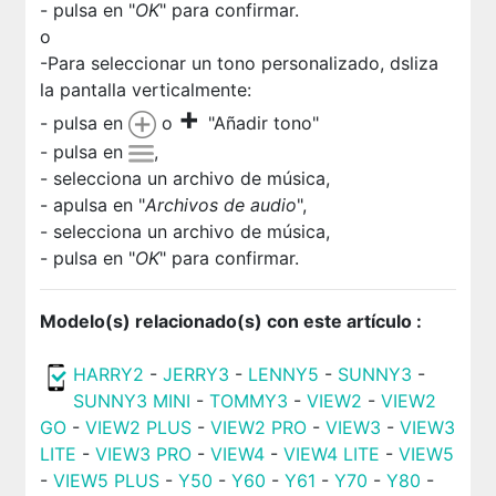
- pulsa en "
OK
" para confirmar.
o
-Para seleccionar un tono personalizado, dsliza
la pantalla verticalmente:
+
- pulsa en
o
"Añadir tono"
- pulsa en
,
- selecciona un archivo de música,
- apulsa en "
Archivos de audio
",
- selecciona un archivo de música,
- pulsa en "
OK
" para confirmar.
Modelo(s) relacionado(s) con este artículo :
HARRY2
-
JERRY3
-
LENNY5
-
SUNNY3
-
SUNNY3 MINI
-
TOMMY3
-
VIEW2
-
VIEW2
GO
-
VIEW2 PLUS
-
VIEW2 PRO
-
VIEW3
-
VIEW3
LITE
-
VIEW3 PRO
-
VIEW4
-
VIEW4 LITE
-
VIEW5
-
VIEW5 PLUS
-
Y50
-
Y60
-
Y61
-
Y70
-
Y80
-