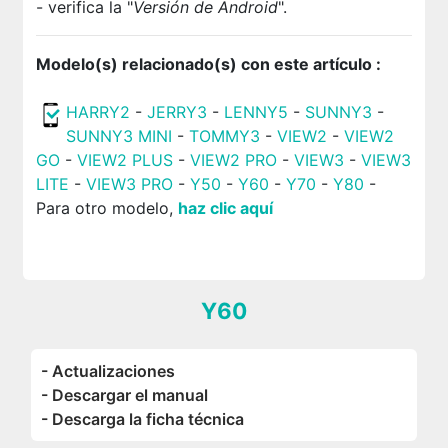
- verifica la "
Versión de Android
".
Modelo(s) relacionado(s) con este artículo :
HARRY2
-
JERRY3
-
LENNY5
-
SUNNY3
-
SUNNY3 MINI
-
TOMMY3
-
VIEW2
-
VIEW2
GO
-
VIEW2 PLUS
-
VIEW2 PRO
-
VIEW3
-
VIEW3
LITE
-
VIEW3 PRO
-
Y50
-
Y60
-
Y70
-
Y80
-
Para otro modelo,
haz clic aquí
Y60
- Actualizaciones
- Descargar el manual
- Descarga la ficha técnica