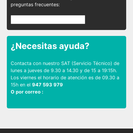
preguntas frecuentes:
¿Necesitas ayuda?
Contacta con nuestro SAT (Servicio Técnico) de
lunes a jueves de 9.30 a 14.30 y de 15 a 19:15h.
Los viernes el horario de atención es de 09.30 a
15h en el
947 593 979
O por correo :