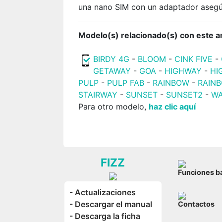
una nano SIM con un adaptador asegúr
Modelo(s) relacionado(s) con este ar
BIRDY 4G
-
BLOOM
-
CINK FIVE
-
GETAWAY
-
GOA
-
HIGHWAY
-
HI
PULP
-
PULP FAB
-
RAINBOW
-
RAIN
STAIRWAY
-
SUNSET
-
SUNSET2
-
WA
Para otro modelo,
haz clic aquí
FIZZ
Funciones b
- Actualizaciones
- Descargar el manual
Contactos
- Descarga la ficha