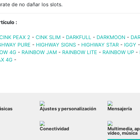
ate de no dañar los slots.
tículo :
CINK PEAX 2
-
CINK SLIM
-
DARKFULL
-
DARKMOON
-
DA
GHWAY PURE
-
HIGHWAY SIGNS
-
HIGHWAY STAR
-
IGGY
BOW 4G
-
RAINBOW JAM
-
RAINBOW LITE
-
RAINBOW UP
-
X 4G
-
ásicas
Ajustes y personalización
Mensajería
Conectividad
Multimedia, ap
vídeo, música