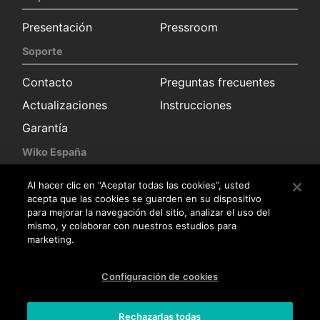
Presentación
Pressroom
Soporte
Contacto
Preguntas frecuentes
Actualizaciones
Instrucciones
Garantía
Wiko España
Solicitud información
Sala de prensa
Al hacer clic en “Aceptar todas las cookies”, usted
acepta que las cookies se guarden en su dispositivo
Distribuidores
para mejorar la navegación del sitio, analizar el uso del
mismo, y colaborar con nuestros estudios para
Servicio posventa
marketing.
Trabaja con nosotros
Configuración de cookies
Trabaja con nosotros
Rechazarlas todas