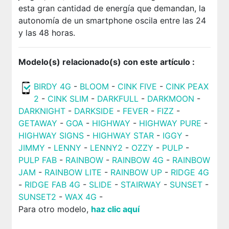
esta gran cantidad de energía que demandan, la
autonomía de un smartphone oscila entre las 24
y las 48 horas.
Modelo(s) relacionado(s) con este artículo :
BIRDY 4G
-
BLOOM
-
CINK FIVE
-
CINK PEAX
2
-
CINK SLIM
-
DARKFULL
-
DARKMOON
-
DARKNIGHT
-
DARKSIDE
-
FEVER
-
FIZZ
-
GETAWAY
-
GOA
-
HIGHWAY
-
HIGHWAY PURE
-
HIGHWAY SIGNS
-
HIGHWAY STAR
-
IGGY
-
JIMMY
-
LENNY
-
LENNY2
-
OZZY
-
PULP
-
PULP FAB
-
RAINBOW
-
RAINBOW 4G
-
RAINBOW
JAM
-
RAINBOW LITE
-
RAINBOW UP
-
RIDGE 4G
-
RIDGE FAB 4G
-
SLIDE
-
STAIRWAY
-
SUNSET
-
SUNSET2
-
WAX 4G
-
Para otro modelo,
haz clic aquí