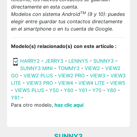
directamente en esta cuenta.
TM
Modelos con sistema Android
(9 y 10): puedes
elegir entre guardar tus contactos directamente
en el smartphone o en tu cuenta de Google.
Modelo(s) relacionado(s) con este artículo :
HARRY2
-
JERRY3
-
LENNY5
-
SUNNY3
-
SUNNY3 MINI
-
TOMMY3
-
VIEW2
-
VIEW2
GO
-
VIEW2 PLUS
-
VIEW2 PRO
-
VIEW3
-
VIEW3
LITE
-
VIEW3 PRO
-
VIEW4
-
VIEW4 LITE
-
VIEW5
-
VIEW5 PLUS
-
Y50
-
Y60
-
Y61
-
Y70
-
Y80
-
Y81
-
Para otro modelo,
haz clic aquí
SUNNY3