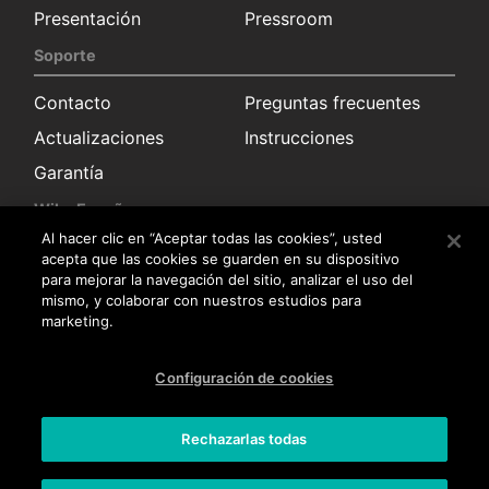
Presentación
Pressroom
Soporte
Contacto
Preguntas frecuentes
Actualizaciones
Instrucciones
Garantía
Wiko España
Al hacer clic en “Aceptar todas las cookies”, usted
Solicitud información
Sala de prensa
acepta que las cookies se guarden en su dispositivo
para mejorar la navegación del sitio, analizar el uso del
Distribuidores
mismo, y colaborar con nuestros estudios para
marketing.
Servicio posventa
Trabaja con nosotros
Configuración de cookies
Trabaja con nosotros
Rechazarlas todas
Aviso legal