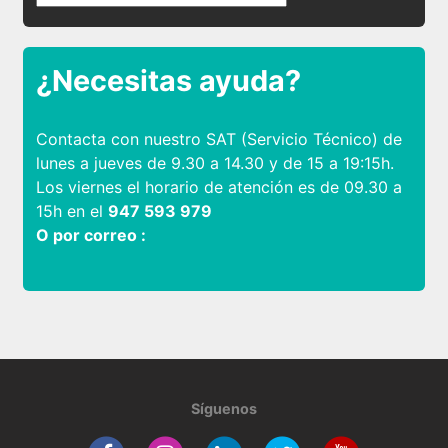
¿Necesitas ayuda?
Contacta con nuestro SAT (Servicio Técnico) de
lunes a jueves de 9.30 a 14.30 y de 15 a 19:15h.
Los viernes el horario de atención es de 09.30 a
15h en el
947 593 979
O por correo :
Síguenos