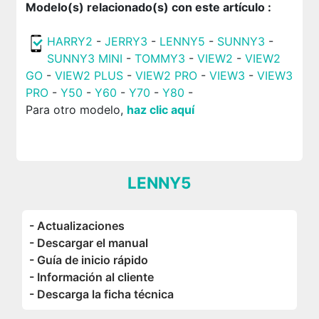
Modelo(s) relacionado(s) con este artículo :
HARRY2
-
JERRY3
-
LENNY5
-
SUNNY3
-
SUNNY3 MINI
-
TOMMY3
-
VIEW2
-
VIEW2
GO
-
VIEW2 PLUS
-
VIEW2 PRO
-
VIEW3
-
VIEW3
PRO
-
Y50
-
Y60
-
Y70
-
Y80
-
Para otro modelo,
haz clic aquí
LENNY5
- Actualizaciones
- Descargar el manual
- Guía de inicio rápido
- Información al cliente
- Descarga la ficha técnica