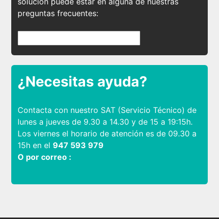
solución puede estar en alguna de nuestras
preguntas frecuentes:
¿Necesitas ayuda?
Contacta con nuestro SAT (Servicio Técnico) de
lunes a jueves de 9.30 a 14.30 y de 15 a 19:15h.
Los viernes el horario de atención es de 09.30 a
15h en el
947 593 979
O por correo :