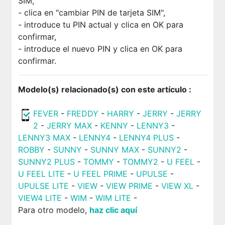
SIM,
- clica en "cambiar PIN de tarjeta SIM",
- introduce tu PIN actual y clica en OK para
confirmar,
- introduce el nuevo PIN y clica en OK para
confirmar.
Modelo(s) relacionado(s) con este artículo :
FEVER
-
FREDDY
-
HARRY
-
JERRY
-
JERRY
2
-
JERRY MAX
-
KENNY
-
LENNY3
-
LENNY3 MAX
-
LENNY4
-
LENNY4 PLUS
-
ROBBY
-
SUNNY
-
SUNNY MAX
-
SUNNY2
-
SUNNY2 PLUS
-
TOMMY
-
TOMMY2
-
U FEEL
-
U FEEL LITE
-
U FEEL PRIME
-
UPULSE
-
UPULSE LITE
-
VIEW
-
VIEW PRIME
-
VIEW XL
-
VIEW4 LITE
-
WIM
-
WIM LITE
-
Para otro modelo,
haz clic aquí