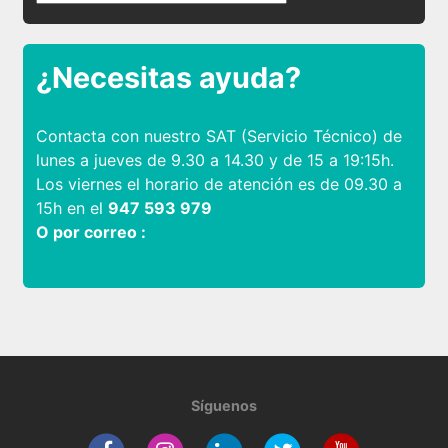
¿Necesitas ayuda?
Contacta con nuestro SAT (Servicio Técnico) de
lunes a jueves de 9.30 a 14.30 y de 15 a 19:15h.
Los viernes el horario de atención es de 09.30 a
15h en el
947 593 979
O por correo :
Síguenos