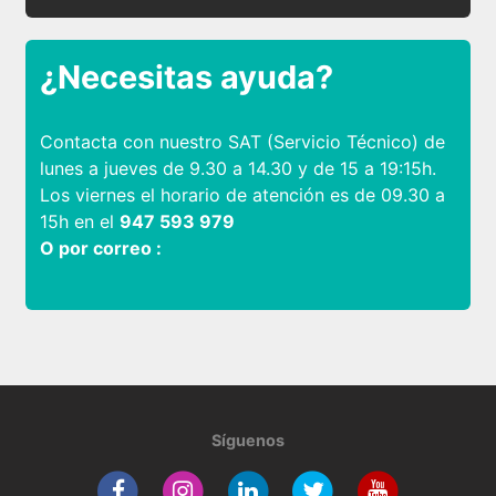
¿Necesitas ayuda?
Contacta con nuestro SAT (Servicio Técnico) de
lunes a jueves de 9.30 a 14.30 y de 15 a 19:15h.
Los viernes el horario de atención es de 09.30 a
15h en el
947 593 979
O por correo :
Síguenos