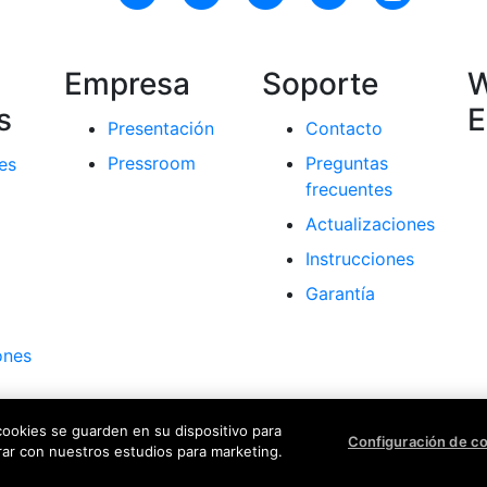
Empresa
Soporte
W
s
E
Presentación
Contacto
Pressroom
Preguntas
es
frecuentes
Actualizaciones
Instrucciones
Garantía
ones
 cookies se guarden en su dispositivo para
Aviso legal
Configuración de c
orar con nuestros estudios para marketing.